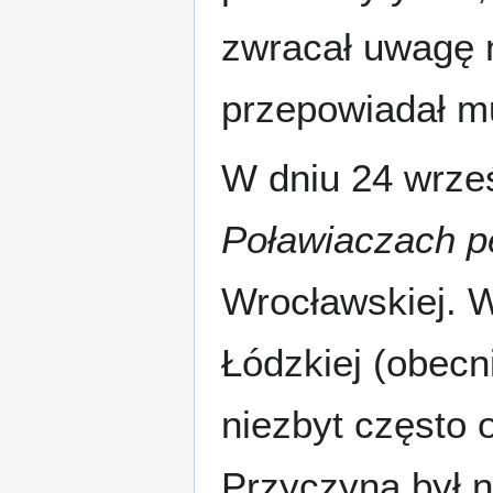
zwracał uwagę 
przepowiadał mu
W dniu 24 wrześ
Poławiaczach p
Wrocławskiej. W
Łódzkiej (obecn
niezbyt często 
Przyczyną był n