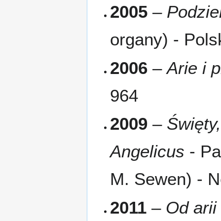
2005
–
Podzie
organy) - Pol
2006
–
Arie i 
964
2009
–
Święty,
Angelicus
- Pa
M. Sewen) - 
2011
–
Od arii