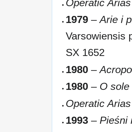
Operatic Arias
1979
–
Arie i 
Varsowiensis 
SX 1652
1980
–
Acropol
1980
–
O sole
Operatic Arias
1993
–
Pieśni 