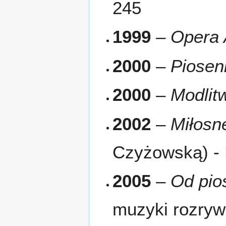
245
1999
–
Opera 
2000
–
Piosen
2000
–
Modlit
2002
–
Miłosn
Czyżowską) -
2005
–
Od pio
muzyki rozryw