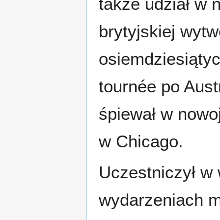
także udział w n
brytyjskiej wyt
osiemdziesiątyc
tournée po Aust
śpiewał w nowoj
w Chicago.
Uczestniczył w 
wydarzeniach m