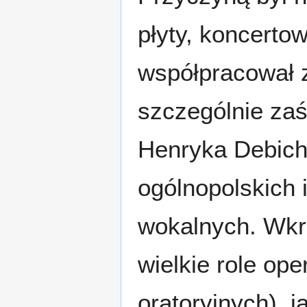
płyty, koncertow
współpracował z
szczególnie za
Henryka Debicha
ogólnopolskich
wokalnych. Wkr
wielkie role ope
oratoryjnych), ja