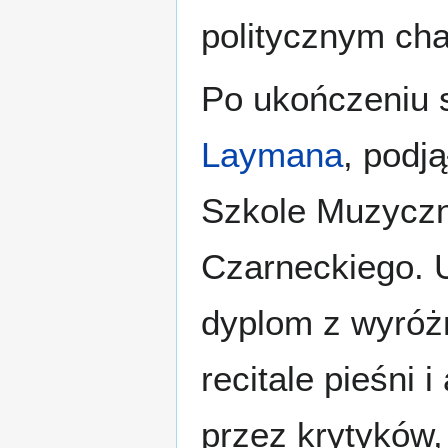
politycznym ch
Po ukończeniu 
Laymana
, podj
Szkole Muzyczn
Czarneckiego. U
dyplom z wyróżn
recitale pieśni 
przez krytyków,