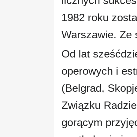
licznych sukces
1982 roku zosta
Warszawie. Ze s
Od lat sześćdz
operowych i es
(Belgrad, Skopj
Związku Radziec
gorącym przyjęc