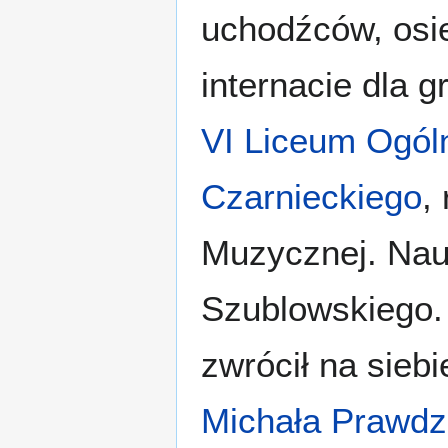
uchodźców, osie
internacie dla g
VI Liceum Ogól
Czarnieckiego
,
Muzycznej. Nauk
Szublowskiego.
zwrócił na sieb
Michała Prawd