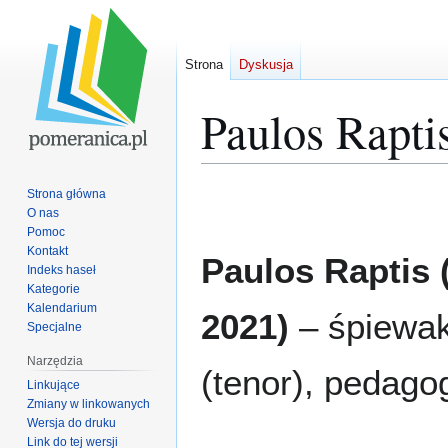
Strona
Dyskusja
Paulos Rapti
Przejdź
Przejdź
Strona główna
do
do
O nas
Pomoc
nawigacji
wyszukiwania
Kontakt
Paulos Raptis
Indeks haseł
Kategorie
Kalendarium
2021)
– śpiewa
Specjalne
Narzędzia
(tenor), pedago
Linkujące
Zmiany w linkowanych
Wersja do druku
Link do tej wersji