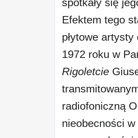
spotkały się je
Efektem tego st
płytowe artysty
1972 roku w Par
Rigoletcie
Giuse
transmitowanym
radiofoniczną O
nieobecności w 