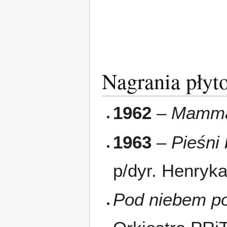
Nagrania płyt
1962
–
Mamm
1963
–
Pieśni 
p/dyr. Henryka
Pod niebem poł