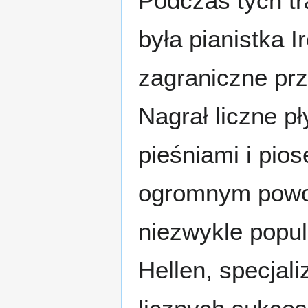
Podczas tych t
była pianistka 
zagraniczne prz
Nagrał liczne p
pieśniami i pios
ogromnym powo
niezwykle popu
Hellen, specjal