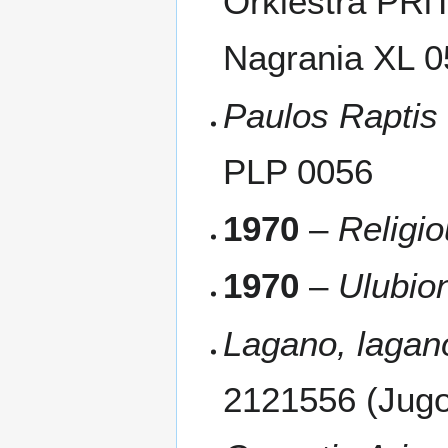
Orkiestra PRiT
Nagrania XL 
Paulos Raptis
PLP 0056
1970
–
Religi
1970
–
Ulubio
Lagano, lagano
2121556 (Jugo