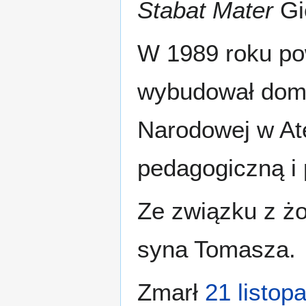
Stabat Mater
Gi
W 1989 roku pow
wybudował dom.
Narodowej w At
pedagogiczną i 
Ze związku z żo
syna Tomasza.
Zmarł
21 listop