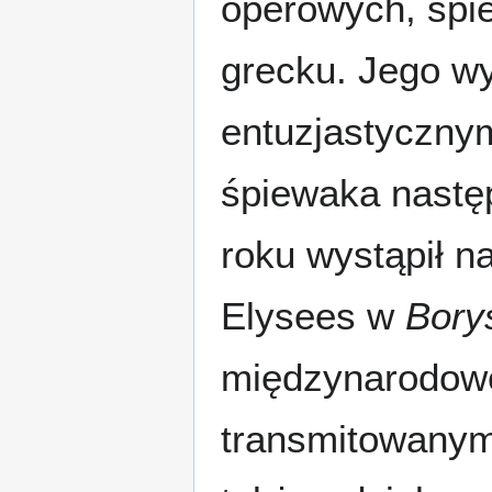
operowych, śpie
grecku. Jego wy
entuzjastycznym
śpiewaka nastę
roku wystąpił 
Elysees w
Bory
międzynarodowe
transmitowanym