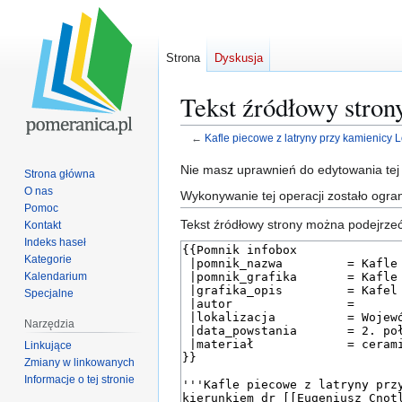
Strona
Dyskusja
Tekst źródłowy stron
←
Kafle piecowe z latryny przy kamienicy 
Przejdź
Przejdź
Nie masz uprawnień do edytowania tej
Strona główna
do
do
O nas
Wykonywanie tej operacji zostało ogra
nawigacji
wyszukiwania
Pomoc
Tekst źródłowy strony można podejrzeć
Kontakt
Indeks haseł
Kategorie
Kalendarium
Specjalne
Narzędzia
Linkujące
Zmiany w linkowanych
Informacje o tej stronie