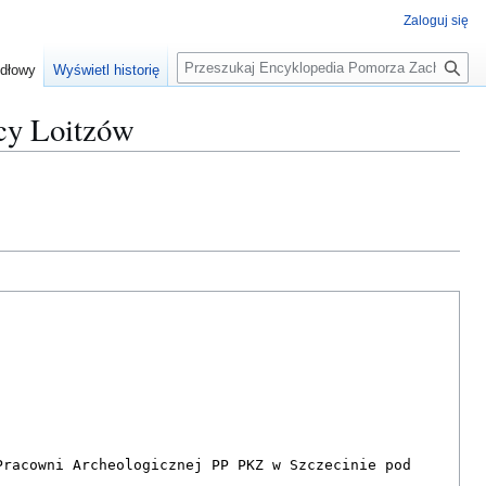
Zaloguj się
S
ódłowy
Wyświetl historię
z
u
icy Loitzów
k
a
j
.