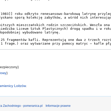
bezpieczony)
dłowy
)
)
kamienicy Loitzów
.
a Zachodniego - pomeranica.pl
Informacje prawne