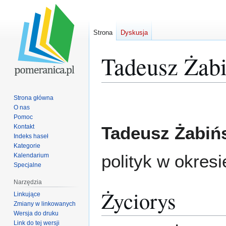
Strona
Dyskusja
Tadeusz Żabi
Przejdź
Przejdź
Strona główna
do
do
O nas
Pomoc
nawigacji
wyszukiwania
Kontakt
Tadeusz Żabińs
Indeks haseł
Kategorie
polityk w okres
Kalendarium
Specjalne
Narzędzia
Życiorys
Linkujące
Zmiany w linkowanych
Wersja do druku
Link do tej wersji